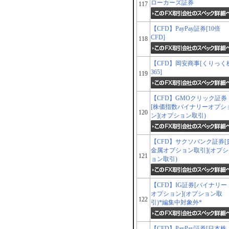
ローカーズ証券
117
【CFD】PayPay証券[10倍
CFD]
118
【CFD】岡安商事[くりっく
365]
119
【CFD】GMOクリック証券
[株価指数バイナリーオプシ
120
ン](オプション取引)
【CFD】サクソバンク証券[
金属オプション取引](オプシ
121
ョン取引)
【CFD】IG証券[バイナリー
オプション](オプション取
122
引)*編集中対象外*
【CFD】PayPay証券[日本株