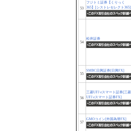
フジトミ証券【くりっく
365】[シストレセレクト365]
53
松井証券
54
SMBC日興証券[日興FX]
55
三菱UFJ eスマート証券[三菱
UFJ eスマート証券FX]
56
GMOコイン[外国為替FX]
57