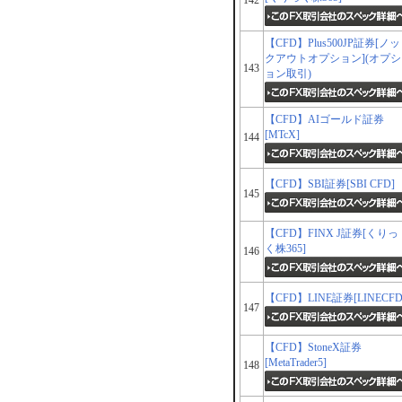
142
【CFD】Plus500JP証券[ノッ
クアウトオプション](オプシ
143
ョン取引)
【CFD】AIゴールド証券
[MTcX]
144
【CFD】SBI証券[SBI CFD]
145
【CFD】FINX J証券[くりっ
く株365]
146
【CFD】LINE証券[LINECFD
147
【CFD】StoneX証券
[MetaTrader5]
148