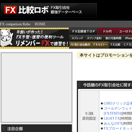
FX comparison Robo
HOME
本サイトはプロモーション
■
GMOクリック証
■
ゴールデンウェイ
0.2銭
[FXTFMT4]
[時間
原則固定
■
LIGHT FX
[時間限
■
みんなのFX
[時間
■
FXブロードネッ