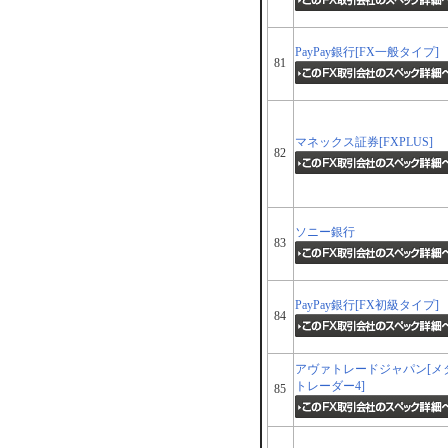
PayPay銀行[FX一般タイプ]
81
マネックス証券[FXPLUS]
82
ソニー銀行
83
PayPay銀行[FX初級タイプ]
84
アヴァトレードジャパン[メ
トレーダー4]
85