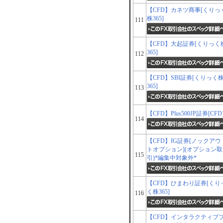
【CFD】カネツ商事[くりっ
株365]
111
【CFD】大起証券[くりっく
365]
112
【CFD】SBI証券[くりっく
365]
113
【CFD】Plus500JP証券[CFD
114
【CFD】IG証券[ノックアウ
トオプション](オプション取
115
引)*編集中対象外*
【CFD】ひまわり証券[くり
く株365]
116
【CFD】インタラクティブ