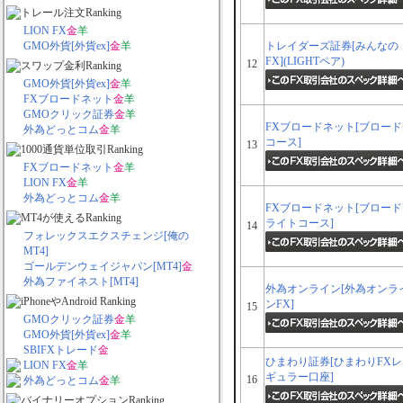
LION FX
金
羊
GMO外貨[外貨ex]
金
羊
トレイダーズ証券[みんなの
FX](LIGHTペア)
12
GMO外貨[外貨ex]
金
羊
FXブロードネット
金
羊
GMOクリック証券
金
羊
FXブロードネット[ブロード
外為どっとコム
金
羊
コース]
13
FXブロードネット
金
羊
LION FX
金
羊
外為どっとコム
金
羊
FXブロードネット[ブロード
ライトコース]
14
フォレックスエクスチェンジ[俺の
MT4]
ゴールデンウェイジャパン[MT4]
金
外為ファイネスト[MT4]
外為オンライン[外為オンラ
ンFX]
15
GMOクリック証券
金
羊
GMO外貨[外貨ex]
金
羊
SBIFXトレード
金
ひまわり証券[ひまわりFXレ
LION FX
金
羊
ギュラー口座]
16
外為どっとコム
金
羊