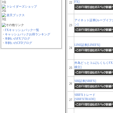
FX]
22
トレイダーズショップ
楽天ブックス
アイネット証券[ループイフ
ン]
23
・
FXキャッシュバック一覧
・
キャッシュバックお得ランキング
・
羊飼いのFXブログ
・
羊飼いのCFDブログ
LINE証券[LINEFX]
24
外為どっとコム[らくらくFX
積立]
25
SBI証券[SBIFX]
26
SBIFXトレード
[SBIFXTRADE]
27