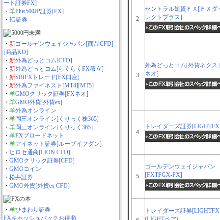
ート証券FX]
セントラル短資ＦＸ[ＦＸダ
・
羊
Plus500JP証券[FX]
レクトプラス]
2
・
IG証券
・
新
ゴールデンウェイジャパン[商品CFD]
[商品KO]
・
新
外為どっとコム[CFD]
外為どっとコム[外貨ネクス
・
新
外為どっとコム[らくらくFX積立]
ネオ]
3
・
新
SBIFXトレード[FX口座]
・
新
外為ファイネスト[MT4][MT5]
・
羊
GMOクリック証券[FXネオ]
・
羊
GMO外貨[外貨ex]
・
羊
外為オンライン
・
羊
岡三オンライン[くりっく株365]
トレイダーズ証券[LIGHTFX
・
羊
岡三オンライン[くりっく365]
4
・
羊
FXブロードネット
・
羊
アイネット証券[ループイフダン]
・
ヒロセ通商[LION CFD]
・
GMOクリック証券[CFD]
ゴールデンウェイジャパン
・
GMOコイン
[FXTFGX-FX]
5
・
松井証券
・
GMO外貨[外貨ex CFD]
・
羊
ひまわり証券
トレイダーズ証券[LIGHTFX
FXキャッシュバックお得順
(LIGHTペア)