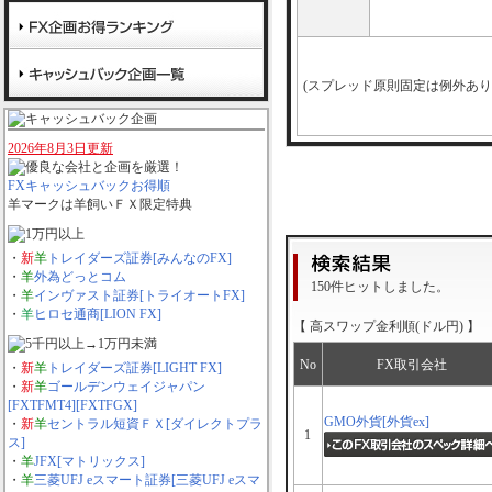
(スプレッド原則固定は例外あり
2026年8月3日更新
FXキャッシュバックお得順
羊マーク
は羊飼いＦＸ限定特典
・
新
羊
トレイダーズ証券[みんなのFX]
・
羊
外為どっとコム
150件ヒットしました。
・
羊
インヴァスト証券[トライオートFX]
・
羊
ヒロセ通商[LION FX]
【 高スワップ金利順(ドル円) 】
No
FX取引会社
・
新
羊
トレイダーズ証券[LIGHT FX]
・
新
羊
ゴールデンウェイジャパン
[FXTFMT4][FXTFGX]
GMO外貨[外貨ex]
・
新
羊
セントラル短資ＦＸ[ダイレクトプラ
1
ス]
・
羊
JFX[マトリックス]
・
羊
三菱UFJ eスマート証券[三菱UFJ eスマ