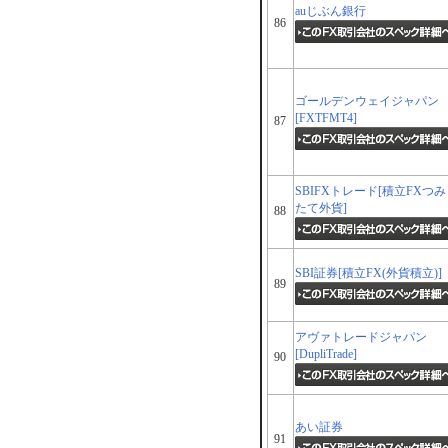
auじぶん銀行
86
ゴールデンウェイジャパン
[FXTFMT4]
87
SBIFXトレード[積立FXつみ
たて外貨]
88
SBI証券[積立FX(外貨積立)]
89
アヴァトレードジャパン
[DupliTrade]
90
あい証券
91