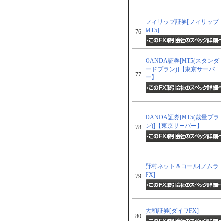
フィリップ証券[フィリップ
MT5]
76
OANDA証券[MT5(スタンダ
ードプラン)]【東京サーバ
77
ー】
OANDA証券[MT5(裁量プラ
ン)]【東京サーバー】
78
野村ネット＆コール[ノムラ
FX]
79
大和証券[ダイワFX]
80