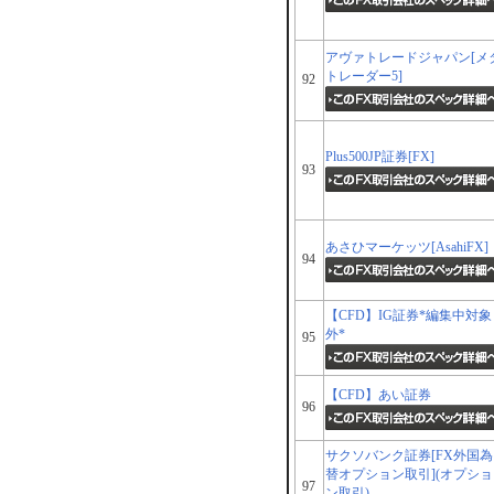
アヴァトレードジャパン[メ
トレーダー5]
92
Plus500JP証券[FX]
93
あさひマーケッツ[AsahiFX]
94
【CFD】IG証券*編集中対象
外*
95
【CFD】あい証券
96
サクソバンク証券[FX外国為
替オプション取引](オプショ
97
ン取引)