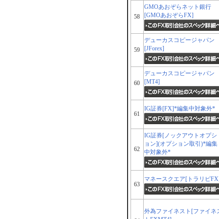
GMOあおぞらネット銀行
[GMOあおぞらFX]
58
デューカスコピージャパン
[JForex]
59
デューカスコピージャパン
[MT4]
60
IG証券[FX]*編集中対象外*
61
IG証券[ノックアウトオプシ
ョン](オプション取引)*編集
62
中対象外*
マネースクエア[トラリピFX
63
外為ファイネスト[ファイネ