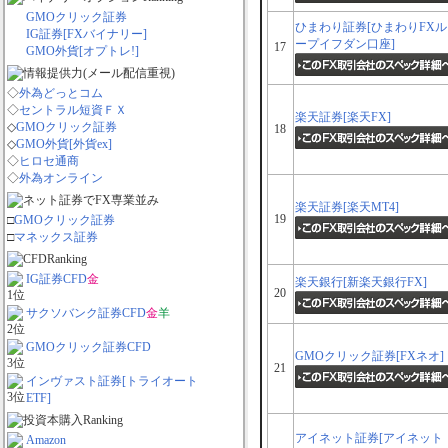
GMOクリック証券
ひまわり証券[ひまわりFXル
IG証券[FXバイナリー]
ープイフダン口座]
17
GMO外貨[オプトレ!]
◇
外為どっとコム
◇
セントラル短資ＦＸ
楽天証券[楽天FX]
◇
GMOクリック証券
18
◇
GMO外貨[外貨ex]
◇
ヒロセ通商
◇
外為オンライン
楽天証券[楽天MT4]
19
□
GMOクリック証券
□
マネックス証券
IG証券CFD
金
楽天銀行[新楽天銀行FX]
20
サクソバンク証券CFD
金
羊
GMOクリック証券CFD
GMOクリック証券[FXネオ]
21
インヴァスト証券[トライオート
ETF]
アイネット証券[アイネット
Amazon