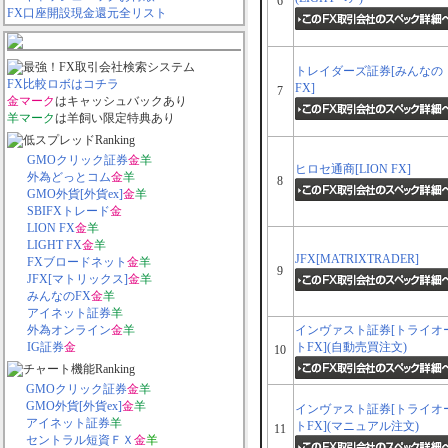
6
FX口座開設現金還元全リスト
トレイダーズ証券[みんなの
FX比較ロボはコチラ
FX]
7
金マーク
はキャッシュバックあり
羊マーク
は羊飼い限定特典あり
GMOクリック証券
金
羊
ヒロセ通商[LION FX]
外為どっとコム
金
羊
8
GMO外貨[外貨ex]
金
羊
SBIFXトレード
金
LION FX
金
羊
LIGHT FX
金
羊
JFX[MATRIXTRADER]
FXブロードネット
金
羊
9
JFX[マトリックス]
金
羊
みんなのFX
金
羊
アイネット証券
羊
外為オンライン
金
羊
インヴァスト証券[トライオ
IG証券
金
トFX](自動売買注文)
10
GMOクリック証券
金
羊
GMO外貨[外貨ex]
金
羊
インヴァスト証券[トライオ
アイネット証券
羊
トFX](マニュアル注文)
11
セントラル短資ＦＸ
金
羊