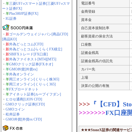
電話番号
・
羊
三菱UFJ eスマート証券[三菱UFJ eスマ
ート証券FX]
金商登録
・
羊
Plus500JP証券[FX]
・
IG証券
資本金
自己資本規制比率
・
新
ゴールデンウェイジャパン[商品CFD]
顧客資産の保全方法
[商品KO]
・
新
外為どっとコム[CFD]
口座数
・
新
外為どっとコム[らくらくFX積立]
証拠金残高
・
新
SBIFXトレード[FX口座]
・
新
外為ファイネスト[MT4][MT5]
証拠金残高の信託先
・
羊
GMOクリック証券[FXネオ]
・
羊
GMO外貨[外貨ex]
カバー先
・
羊
外為オンライン
上場
・
羊
岡三オンライン[くりっく株365]
・
羊
岡三オンライン[くりっく365]
決算の公開の有無
・
羊
FXブロードネット
・
羊
アイネット証券[ループイフダン]
・
ヒロセ通商[LION CFD]
>>>
『【CFD】St
・
GMOクリック証券[CFD]
・
GMOコイン
>>>>>>>
FX口座
・
松井証券
・
GMO外貨[外貨ex CFD]
★★★StoneX証券の関連サービ