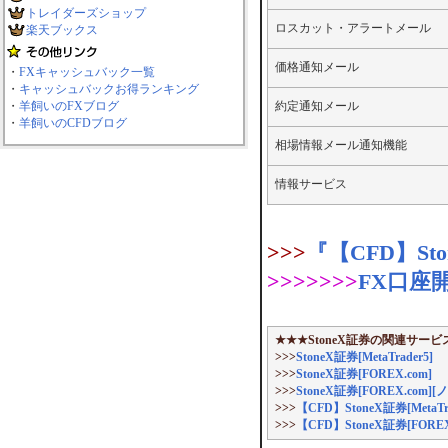
トレイダーズショップ
ロスカット・アラートメール
楽天ブックス
価格通知メール
・
FXキャッシュバック一覧
・
キャッシュバックお得ランキング
・
羊飼いのFXブログ
約定通知メール
・
羊飼いのCFDブログ
相場情報メール通知機能
情報サービス
>>>
『【CFD】St
>>>>>>>
FX口座
★★★StoneX証券の関連サービ
>>>
StoneX証券[MetaTrader5]
>>>
StoneX証券[FOREX.com]
>>>
StoneX証券[FOREX.c
>>>
【CFD】StoneX証券[MetaTra
>>>
【CFD】StoneX証券[FO