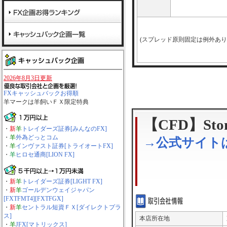
(スプレッド原則固定は例外あり
2026年8月3日更新
FXキャッシュバックお得順
羊マーク
は羊飼いＦＸ限定特典
【CFD】Sto
・
新
羊
トレイダーズ証券[みんなのFX]
・
羊
外為どっとコム
→公式サイト
・
羊
インヴァスト証券[トライオートFX]
・
羊
ヒロセ通商[LION FX]
・
新
羊
トレイダーズ証券[LIGHT FX]
・
新
羊
ゴールデンウェイジャパン
[FXTFMT4][FXTFGX]
・
新
羊
セントラル短資ＦＸ[ダイレクトプラ
ス]
本店所在地
・
羊
JFX[マトリックス]