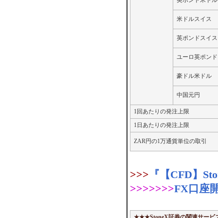
英ポンド米ドル
米ドルスイス
英ポンドスイス
ユーロ英ポンド
豪ドル米ドル
中国元円
1回あたりの発注上限
1日あたりの発注上限
ZAR円の1万通貨単位の取引
>>>
『【CFD】St
>>>>>>>
FX口座
★★★StoneX証券の関連サービ