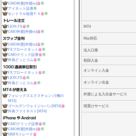
GMO外貨[外貨ex]
金
羊
アイネット証券
羊
セントラル短資ＦＸ
金
羊
LION FX
金
羊
MT4
GMO外貨[外貨ex]
金
羊
Mac対応
GMO外貨[外貨ex]
金
羊
FXブロードネット
金
羊
法人口座
GMOクリック証券
金
羊
外為どっとコム
金
羊
初回入金
オンライン入金
FXブロードネット
金
羊
LION FX
金
羊
オンライン出金
外為どっとコム
金
羊
外貨による入出金サービス
フォレックスエクスチェンジ[俺の
MT4]
ゴールデンウェイジャパン[MT4]
金
現受けサービス
外為ファイネスト[MT4]
GMOクリック証券
金
羊
GMO外貨[外貨ex]
金
羊
SBIFXトレード
金