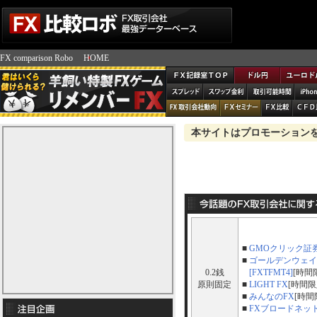
FX comparison Robo
HOME
本サイトはプロモーション
■
GMOクリック証
■
ゴールデンウェイ
0.2銭
[FXTFMT4]
[時間
原則固定
■
LIGHT FX
[時間限
■
みんなのFX
[時間
■
FXブロードネッ