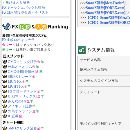
・
羊
ひまわり証券
>>>
StoneX証券[MetaTrader5]
FXキャッシュバックお得順
>>>
StoneX証券[FOREX.com]
FX口座開設現金還元全リスト
>>>
StoneX証券[FOREX.c
>>>
【CFD】StoneX証券[MetaTra
>>>
【CFD】StoneX証券[FO
FX比較ロボはコチラ
金マーク
はキャッシュバックあり
羊マーク
は羊飼い限定特典あり
サービス名称
GMOクリック証券
金
羊
外為どっとコム
金
羊
使用システム情報
GMO外貨[外貨ex]
金
羊
SBIFXトレード
金
システムのログイン方法
LION FX
金
羊
LIGHT FX
金
羊
FXブロードネット
金
羊
デモトレード
JFX[マトリックス]
金
羊
みんなのFX
金
羊
アイネット証券
羊
外為オンライン
金
羊
IG証券
金
モバイル取引対応キャリア
GMOクリック証券
金
羊