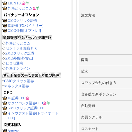
LION FX
金
羊
外為どっとコム
金
羊
注文方法
GMOクリック証券
IG証券[FXバイナリー]
GMO外貨[オプトレ!]
◇
外為どっとコム
◇
セントラル短資ＦＸ
◇
GMOクリック証券
◇
GMO外貨[外貨ex]
両建
◇
ヒロセ通商
◇
外為オンライン
値洗
□
GMOクリック証券
スワップ金利の付き方
□
マネックス証券
含み益で新ポジション
IG証券CFD
金
サクソバンク証券CFD
金
羊
自動売買
GMOクリック証券CFD
インヴァスト証券[トライオート
売買シグナル
ETF]
ロスカット
Amazon