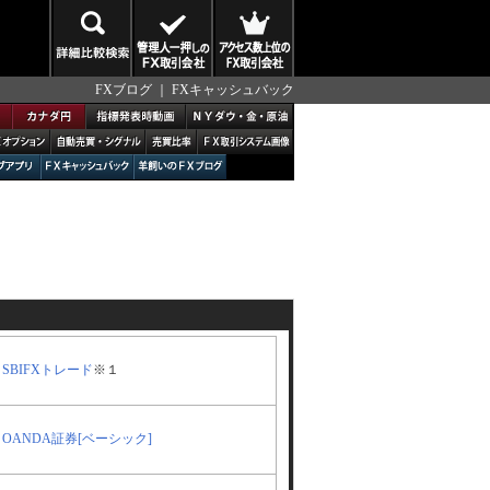
FXブログ
｜
FXキャッシュバック
SBIFXトレード
※１
OANDA証券[ベーシック]