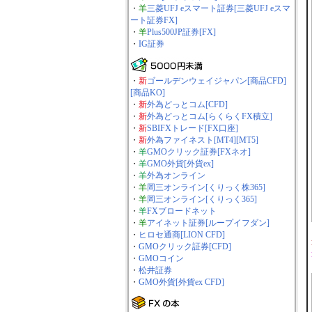
・
羊
三菱UFJ eスマート証券[三菱UFJ eスマ
ート証券FX]
・
羊
Plus500JP証券[FX]
・
IG証券
・
新
ゴールデンウェイジャパン[商品CFD]
[商品KO]
・
新
外為どっとコム[CFD]
・
新
外為どっとコム[らくらくFX積立]
・
新
SBIFXトレード[FX口座]
・
新
外為ファイネスト[MT4][MT5]
・
羊
GMOクリック証券[FXネオ]
・
羊
GMO外貨[外貨ex]
・
羊
外為オンライン
・
羊
岡三オンライン[くりっく株365]
・
羊
岡三オンライン[くりっく365]
・
羊
FXブロードネット
・
羊
アイネット証券[ループイフダン]
・
ヒロセ通商[LION CFD]
・
GMOクリック証券[CFD]
・
GMOコイン
・
松井証券
・
GMO外貨[外貨ex CFD]