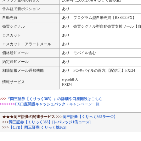
スワップ金利の付き方
決済時に反映(決済するまで含み益)
含み益で新ポジション
あり
自動売買
あり プログラム型自動売買【RSS365FX】
売買シグナル
あり 売買シグナル型自動売買支援ツール【
ロスカット
あり
ロスカット・アラートメール
あり
価格通知メール
あり モバイル含む
約定通知メール
あり
相場情報メール通知機能
あり PC/モバイルの両方,【配信元】FXi24
e-profitFX
情報サービス
FXi24
>>>
『岡三証券【くりっく365】』の詳細や口座開設
はこちら
>>>>>>>
FX口座開設キャッシュバック
・キャンペーン一覧
★★★岡三証券の関連サービス
>>>
岡三証券【くりっく365ラージ】
>>>
岡三証券【くりっく365】[レバレッジ1倍コース]
>>>
【CFD】岡三証券[くりっく株365]