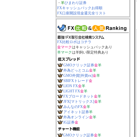
・
羊
ひまわり証券
FXキャッシュバックお得順
FX口座開設現金還元全リスト
FX比較ロボはコチラ
金マーク
はキャッシュバックあり
羊マーク
は羊飼い限定特典あり
GMOクリック証券
金
羊
外為どっとコム
金
羊
GMO外貨[外貨ex]
金
羊
SBIFXトレード
金
LION FX
金
羊
LIGHT FX
金
羊
FXブロードネット
金
羊
JFX[マトリックス]
金
羊
みんなのFX
金
羊
アイネット証券
羊
外為オンライン
金
羊
IG証券
金
GMOクリック証券
金
羊