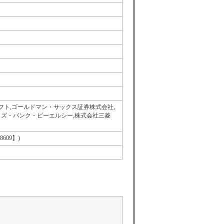
ト,ゴールドマン・サックス証券株式会社,
イズ・バンク・ピーエルシー,株式会社三菱
09】)