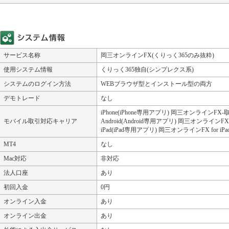
サービス名称
岡三オンラインFX(くりっく365のみ抜粋)
使用システム情報
くりっく365独自(シンプレクス系)
システムのログイン方法
WEBブラウザ型とインストール型の両方
デモトレード
なし
iPhone(iPhone専用アプリ) 岡三オンラインFX‐
モバイル取引対応キャリア
Android(Android専用アプリ) 岡三オンラインF
iPad(iPad専用アプリ) 岡三オンラインFX for iP
MT4
なし
Mac対応
非対応
法人口座
あり
初回入金
0円
オンライン入金
あり
オンライン出金
あり