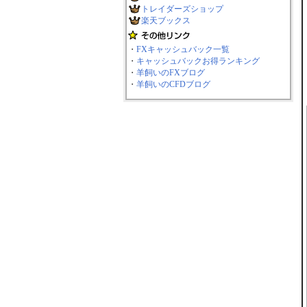
トレイダーズショップ
楽天ブックス
・
FXキャッシュバック一覧
・
キャッシュバックお得ランキング
・
羊飼いのFXブログ
・
羊飼いのCFDブログ