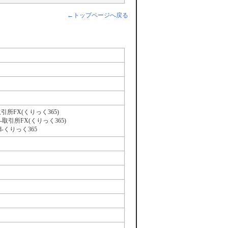
←トップページへ戻る
取引所FX(くりっく365)
X‐取引所FX(くりっく365)
ad-くりっく365