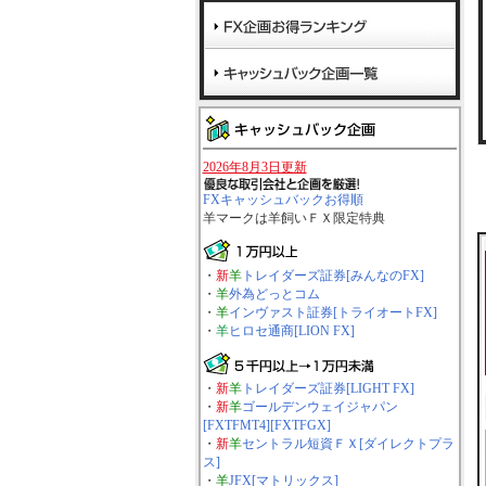
2026年8月3日更新
FXキャッシュバックお得順
羊マーク
は羊飼いＦＸ限定特典
・
新
羊
トレイダーズ証券[みんなのFX]
・
羊
外為どっとコム
・
羊
インヴァスト証券[トライオートFX]
・
羊
ヒロセ通商[LION FX]
・
新
羊
トレイダーズ証券[LIGHT FX]
・
新
羊
ゴールデンウェイジャパン
[FXTFMT4][FXTFGX]
・
新
羊
セントラル短資ＦＸ[ダイレクトプラ
ス]
・
羊
JFX[マトリックス]