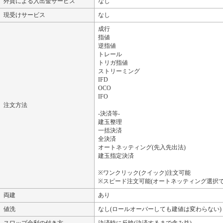
外貨による入出金サービス
なし
現受けサービス
なし
成行
指値
逆指値
トレール
トリガ指値
ストリーミング
IFD
OCO
IFO
注文方法
-決済等-
建玉整理
一括決済
全決済
オートネッティング(先入先出法)
建玉指定決済
※ワンクリック(クイック)注文可能
※スピード注文可能(オートネッティング選択で
両建
あり
値洗
なし(ロールオーバーしても建値は変わらない)