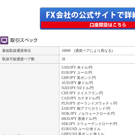
最低取扱通貨単位
10000 (通貨ペアにより異なる)
取扱可能通貨ペア数
28
USD/JPY 米ドル/円
EUR/JPY ユーロ/円
GBP/JPY 英ポンド/円
AUD/JPY 豪ドル/円
NZD/JPY NZドル/円
CHF/JPY スイスフラン/円
CAD/JPY カナダドル/円
PLN/JPY ポーランドズウォティ/円
ZAR/JPY 南アフリカランド/円
NOK/JPY ノルウェークローネ/円
HKD/JPY 香港ドル/円
SEK/JPY スウェーデンクローナ/円
EUR/USD ユーロ/米ドル
GBP/USD 英ポンド/米ドル