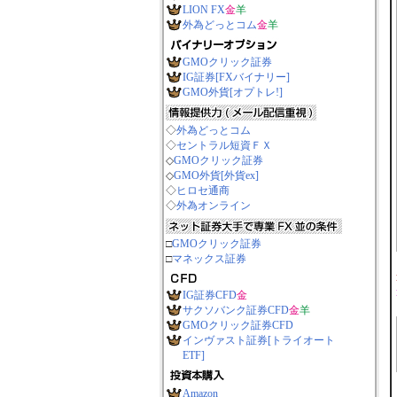
LION FX
金
羊
外為どっとコム
金
羊
GMOクリック証券
IG証券[FXバイナリー]
GMO外貨[オプトレ!]
◇
外為どっとコム
◇
セントラル短資ＦＸ
◇
GMOクリック証券
◇
GMO外貨[外貨ex]
◇
ヒロセ通商
◇
外為オンライン
□
GMOクリック証券
□
マネックス証券
IG証券CFD
金
サクソバンク証券CFD
金
羊
GMOクリック証券CFD
インヴァスト証券[トライオート
ETF]
Amazon