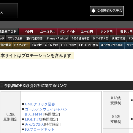
本サイトはプロモーションを含みます
0.18銭
■
変動制
■
GMOクリック証券
■
ゴールデンウェイジャパン
0.2銭
[FXTFMT4]
[時間限定]
0.4銭
■
原則固定
■
LIGHT FX
[時間限定]
変動制
■
みんなのFX
[時間限定]
■
FXブロードネット