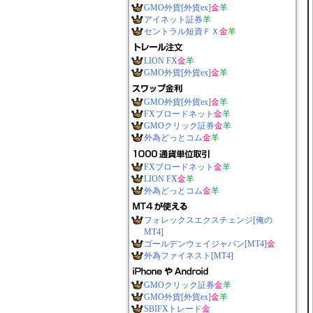
GMO外貨[外貨ex]
金
羊
アイネット証券
羊
セントラル短資ＦＸ
金
羊
LION FX
金
羊
GMO外貨[外貨ex]
金
羊
GMO外貨[外貨ex]
金
羊
FXブロードネット
金
羊
GMOクリック証券
金
羊
外為どっとコム
金
羊
FXブロードネット
金
羊
LION FX
金
羊
外為どっとコム
金
羊
フォレックスエクスチェンジ[俺の
MT4]
ゴールデンウェイジャパン[MT4]
金
外為ファイネスト[MT4]
GMOクリック証券
金
羊
GMO外貨[外貨ex]
金
羊
SBIFXトレード
金