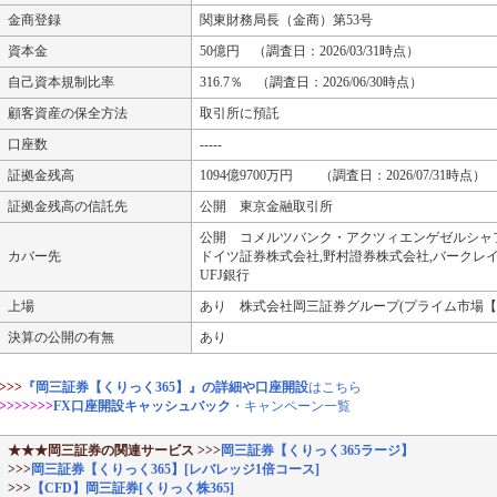
金商登録
関東財務局長（金商）第53号
資本金
50億円 （調査日：2026/03/31時点）
自己資本規制比率
316.7％ （調査日：2026/06/30時点）
顧客資産の保全方法
取引所に預託
口座数
-----
証拠金残高
1094億9700万円 （調査日：2026/07/31時点）
証拠金残高の信託先
公開 東京金融取引所
公開 コメルツバンク・アクツィエンゲゼルシャフ
カバー先
ドイツ証券株式会社,野村證券株式会社,バークレ
UFJ銀行
上場
あり 株式会社岡三証券グループ(プライム市場【86
決算の公開の有無
あり
>>>
『岡三証券【くりっく365】』の詳細や口座開設
はこちら
>>>>>>>
FX口座開設キャッシュバック
・キャンペーン一覧
★★★岡三証券の関連サービス
>>>
岡三証券【くりっく365ラージ】
>>>
岡三証券【くりっく365】[レバレッジ1倍コース]
>>>
【CFD】岡三証券[くりっく株365]