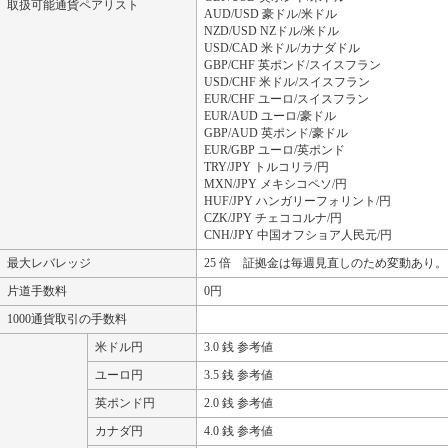
取扱可能通貨ペアリスト
AUD/USD 豪ドル/米ドル
NZD/USD NZドル/米ドル
USD/CAD 米ドル/カナダドル
GBP/CHF 英ポンド/スイスフラン
USD/CHF 米ドル/スイスフラン
EUR/CHF ユーロ/スイスフラン
EUR/AUD ユーロ/豪ドル
GBP/AUD 英ポンド/豪ドル
EUR/GBP ユーロ/英ポンド
TRY/JPY トルコリラ/円
MXN/JPY メキシコペソ/円
HUF/JPY ハンガリーフォリント/円
CZK/JPY チェココルナ/円
CNH/JPY 中国オフショア人民元/円
最大レバレッジ
25 倍 証拠金は毎週見直しのため変動あり。
片道手数料
0円
1000通貨取引の手数料
米ドル円
3.0 銭 参考値
ユーロ円
3.5 銭 参考値
英ポンド円
2.0 銭 参考値
カナダ円
4.0 銭 参考値